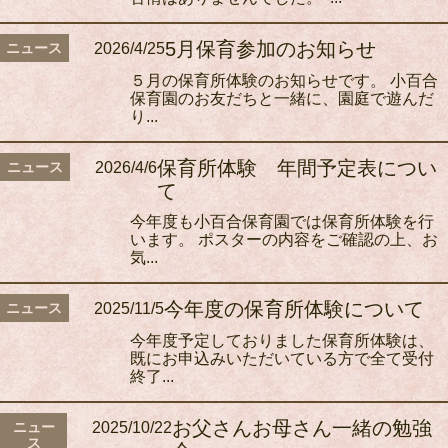
5月保育参加のお知らせ
ニュース
2026/4/25
５月の保育所体験のお知らせです。 小百合
保育園のお友だちと一緒に、園庭で遊んだ
り...
保育所体験 年間予定表につい
ニュース
2026/4/6
て
今年度も小百合保育園では保育所体験を行
います。 ポスターの内容をご確認の上、お
気...
今年度の保育所体験について
ニュース
2025/11/5
今年度予定しておりました保育所体験は、
既にお申込みいただいている方で全て受付
終了...
お父さんお母さん一緒の勉強
ニュー
2025/10/22
ス