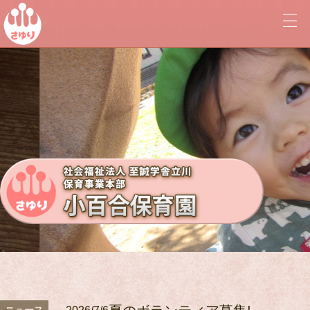
社会福祉法人 至誠学舎立川 保育事業本務 立川・世田谷ブロッ