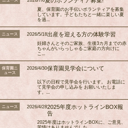
夏のボランティア募集!
ニュース
2026/7/6
夏、保育園のお手伝いボランティアを募集
しています。子どもたちと一緒に楽しい夏
を過...
出産を迎える方の体験学習
ニュース
2026/5/18
妊婦さんとそのご家族、生後3カ月までの赤
ちゃんがいらっしゃるご家庭の方向けに
こ...
保育園見学会について
保育園ニ
2026/4/30
ュース
以下の日程で見学会を行います。 お電話に
て見学会の申し込みを お願いいたしま
す。...
2025年度ホットラインBOX報
ニュース
2026/4/28
告
2025年度はホットラインBOXに、ご意見、
苦情はありませんでした。 ...