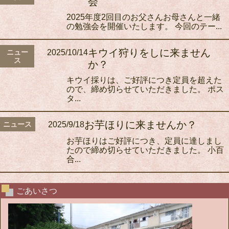
会
2025年度2回目のお父さんお母さんと一緒
の勉強会を開催いたします。 今回のテー...
キウイ狩りをしに来ません
ニュー
2025/10/14
ス
か？
キウイ採りは、ご好評につき定員を超えた
ので、締め切らせていただきました。 ポス
タ...
お芋ほりに来ませんか？
ニュース
2025/9/18
お芋ほりはご好評につき、定員に達しまし
たので締め切らせていただきました。 小百
合...
ごあいさつ