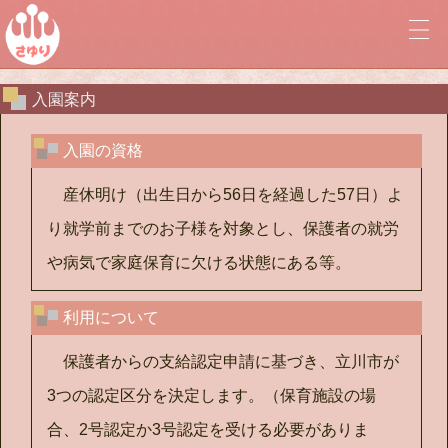
社会福祉法人 至誠学舎立川 保育統轄事業本務 立川・世田谷ブ
入園案内
入園の資格
産休明け（出生日から56日を経過した57日）よ
り就学前までのお子様を対象とし、保護者の就労
や病気で家庭保育に欠ける状態にある等。
利用について
保護者からの支給認定申請に基づき、立川市が
3つの認定区分を決定します。（保育施設の場
合、2号認定か3号認定を受ける必要がありま